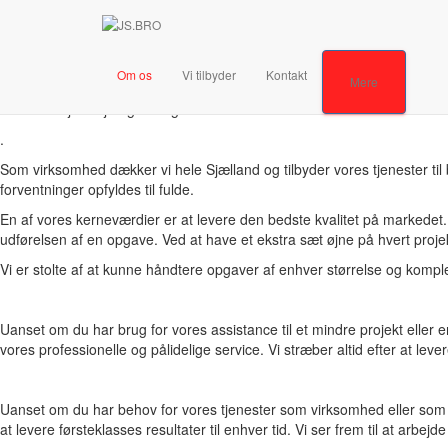
Om os
Hvem er vi ?
Om os
Vi tilbyder
Kontakt
Mere
Jeg er en virksomhed med en mangfoldig medarbejderstab på over 16 pers
vores arbejdsmiljø og bidrager til vores succes
.
Som virksomhed dækker vi hele Sjælland og tilbyder vores tjenester til
forventninger opfyldes til fulde.
En af vores kerneværdier er at levere den bedste kvalitet på markedet. 
udførelsen af en opgave. Ved at have et ekstra sæt øjne på hvert projekt
Vi er stolte af at kunne håndtere opgaver af enhver størrelse og kompl
Uanset om du har brug for vores assistance til et mindre projekt eller en 
vores professionelle og pålidelige service. Vi stræber altid efter at lever
Uanset om du har behov for vores tjenester som virksomhed eller som pri
at levere førsteklasses resultater til enhver tid. Vi ser frem til at ar