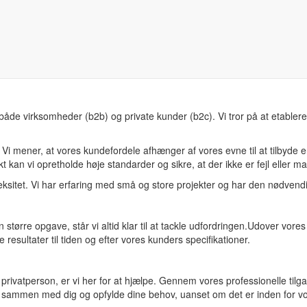
oner med forskellige nationaliteter. Vi er stolte over, at vores team k
 både virksomheder (b2b) og private kunder (b2c). Vi tror på at etabler
Vi mener, at vores kundefordele afhænger af vores evne til at tilbyde e
 kan vi opretholde høje standarder og sikre, at der ikke er fejl eller ma
eksitet. Vi har erfaring med små og store projekter og har den nødvend
større opgave, står vi altid klar til at tackle udfordringen.
Udover vores 
e resultater til tiden og efter vores kunders specifikationer.
vatperson, er vi her for at hjælpe. Gennem vores professionelle tilgang
bejde sammen med dig og opfylde dine behov, uanset om det er inden for v