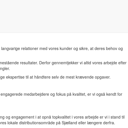
an repræsentere forskellige kulturer og perspektiver, hvilket beriger
e langvarige relationer med vores kunder og sikre, at deres behov og
nestående resultater. Derfor gennemtjekker vi altid vores arbejde efter
ngler.
ige ekspertise til at håndtere selv de mest krævende opgaver.
engagerede medarbejdere og fokus på kvalitet, er vi også kendt for
 og engagement i at opnå topkvalitet i vores arbejde er vi i stand til
ores lokale distributionsområde på Sjælland eller længere derfra.