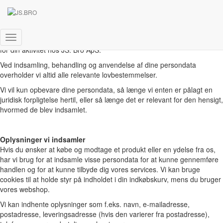
Privatlivspolitik
Persondatapolitik hos JS. Bro ApS
Vi indhenter kun persondata i de tilfælde, hvor dette skulle være
relevant for os, og vi vil kun indhente persondata, hvis det er relevant
Skift
for din aktivitet hos JS. Bro ApS.
navigation
Ved indsamling, behandling og anvendelse af dine persondata
overholder vi altid alle relevante lovbestemmelser.
Vi vil kun opbevare dine persondata, så længe vi enten er pålagt en
juridisk forpligtelse hertil, eller så længe det er relevant for den hensigt,
hvormed de blev indsamlet.
Oplysninger vi indsamler
Hvis du ønsker at købe og modtage et produkt eller en ydelse fra os,
har vi brug for at indsamle visse persondata for at kunne gennemføre
handlen og for at kunne tilbyde dig vores services. Vi kan bruge
cookies til at holde styr på indholdet i din indkøbskurv, mens du bruger
vores webshop.
Vi kan indhente oplysninger som f.eks. navn, e-mailadresse,
postadresse, leveringsadresse (hvis den varierer fra postadresse),